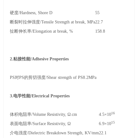
硬度
/Hardness, Shore D
55
断裂时拉伸强度
/Tensile Strength at break, MPa
22.7
扯断伸长率
/Elongation at break, %
158.8
2.
粘接性能
/Adhesive Properties
PS
对
PS
的剪切强度
/Shear strength of PS
8.2MPa
3.
电学性能
/Electrical Properties
16
体积电阻率
/Volume Resistivity, Ω.cm
4.5×10
15
表面电阻率
/Surface Resistivity, Ω
6.9×10
介电强度
/Dielectric Breakdown Strength, KV/mm
22.1