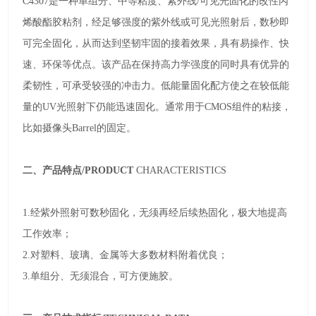
C4307
是一种单组分、中等粘度、紫外线
/
可见光固化的改性丙
烯酸酯胶粘剂，经足够强度的紫外线或可见光照射后，数秒即
可完全固化，从而达到坚韧牢固的接着效果，具有易操作、快
速、环保等优点。该产品在保持高力学强度的同时具有优异的
柔韧性，可承受较强的冲击力。低能量固化配方使之在较低能
量的
UV
光照射下仍能迅速固化。通常用于
CMOS
组件的粘接，
比如摄像头
Barrel
的固定。
二、产品特点
/PRODUCT
CHARACTERISTICS
1.
经紫外照射可数秒固化，无须再经后续热固化，极大地提高
工作效率；
2.
对塑料、玻璃、金属等大多数材料附着优良；
3.
单组分、无须混合，可方便施胶。