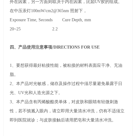
外在因素，另一方面则取决于内在因素，比如
UV
胶的组成。
在中压汞灯
100mW/cm2@365nm
照射下，
Exposure Time, Seconds Cure Depth, mm
20~25 2.2
四、产品使用注意事项
/DIRECTIONS FOR USE
1
、要想获得最好粘接性能，被粘接的材料表面应干净、无油
脂。
2
、本产品对光敏感，储存及操作过程中须尽量避免暴露于日
光、
UV
光和人造光源之下。
3
、本产品含有丙烯酸酯类单体，对皮肤和眼睛有轻微刺激
性，若不慎溅入眼内，请立即用大量清水冲洗，仍有不适须立
即到医院就诊；与皮肤接触后请用肥皂和大量清水冲洗。