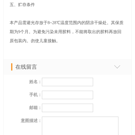
五、贮存条件
本产品需避光存放于
8~28℃
温度范围内的阴凉干燥处。其保质
期为
9
个月。为避免污染未用胶料，不能将
取出的胶料再放回
原包装内。勿使儿童接触。
在线留言
姓名：
手机：
邮箱：
意图描述：