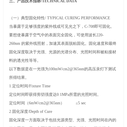
三、产品技术指标
/TECHNICAL DATA
（一）典型固化特性
/ TYPICAL CURING PERFORMANCE
当暴露于足够强度的紫外线或可见光之下，
C-708
即可固化。
要想使暴露于空气中的表面完全固化，可使用波长
220-
260nm
的紫外线照射，加速其表面脱粘固化。固化速度和最终
固化深度取决于光强、光源的光谱分布、光照时间和被粘接材
料的透光性等等。
以下数据是在一光强为
100mW/cm2@365nm
的高压汞灯下测试
所得结果。
1.
定位时间
/Fixture Time
定位时间即获得剪切强度达
0.1MPa
所需的光照时间。
定位时间（
6mW/cm2@365nm
）
≤5 sec
2.
固化深度
/Depth of Cure
固化深度一方面取决于包括光源类型、光强、光照时间在内的