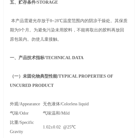
五、贮存条件
/STORAGE
本产品需避光存放于
8~28℃
温度范围内的阴凉干燥处。其保质
期为
9
个月。为避免污染未用胶料，不能将取出的胶料再放回
原包装内。勿使儿童接触。
一、产品技术指标
/TECHNICAL DATA
（一）未固化物典型性能
/TYPICAL PROPERTIES OF
UNCURED PRODUCT
外观
/Appearance
无色液体
/Colorless liquid
气味
/Odor
气味温和
/Mild
比重
/Specific
1.02±0.02 @25℃
Gravity